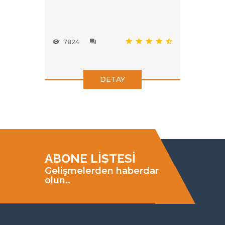
7824
DETAY
ABONE LİSTESİ
Gelişmelerden haberdar
olun..