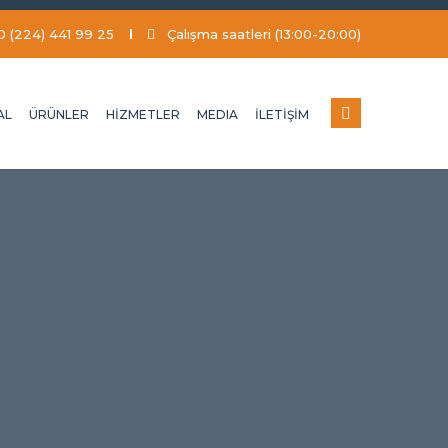
0 (224) 441 99 25
Çalışma saatleri (13:00-20:00)
AL
ÜRÜNLER
HİZMETLER
MEDIA
İLETİŞİM