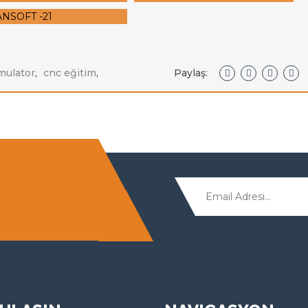
mulator
,
cnc eğitim
,
Paylaş: