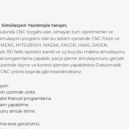
 Simülasyon Yazılımıyla tanışın;
a okulunda CNC tezgâhı olan, olmayan tüm öğretmenler ve
 simulasyon programı olan bu sistem içerisinde CNC Freze ve
, SIEMENS, MITSUBISHI, MAZAK, FAGOR, HAAS, DASEN,
yle 150 farklı operatör paneli ve üç boyutlu makina simulasyonu
el programlama yapabilir, parça işleme simulasyonunu gerçek
a üzerinde ölçme ve kontrol işlemleri yapabilirsiniz.Dokunmatik
ir CNC ünitesi başında gibi hissedeceksiniz.
syon.
nin üzerinde ünite.
 dahil Manuel programlama
ram yapabilme.
unu simüle etme.
ma sıvısı görünümü.