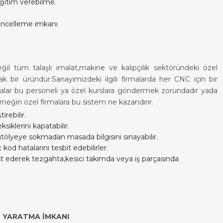
ğitim verebilme.
üncelleme imkanı
l tüm talaşlı imalat,makine ve kalıpçılık sektöründeki özel
ak bir üründür.Sanayimizdeki ilgili firmalarda her CNC için bir
rmalar bu personeli ya özel kurslara göndermek zorundadır yada
rneğin özel firmalara bu sistem ne kazandırır.
irebilir.
iklerini kapatabilir.
atölyeye sokmadan masada bilgisini sınayabilir.
od hatalarını tesbit edebilirler.
est ederek tezgahta,kesici takımda veya iş parçasında
İ YARATMA İMKANI