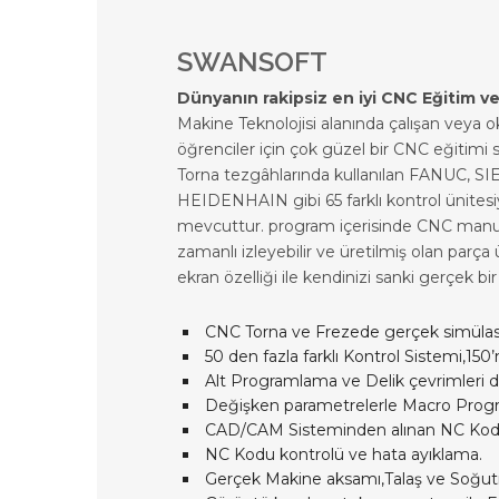
SWANSOFT
Dünyanın rakipsiz en iyi CNC Eğitim ve
Makine Teknolojisi alanında çalışan vey
öğrenciler için çok güzel bir CNC eğitimi
Torna tezgâhlarında kullanılan FANUC
HEIDENHAIN gibi 65 farklı kontrol ünitesi
mevcuttur. program içerisinde CNC manu
zamanlı izleyebilir ve üretilmiş olan parç
ekran özelliği ile kendinizi sanki gerçek b
CNC Torna ve Frezede gerçek simüla
50 den fazla farklı Kontrol Sistemi,150’
Alt Programlama ve Delik çevrimleri
Değişken parametrelerle Macro Prog
CAD/CAM Sisteminden alınan NC Kod
NC Kodu kontrolü ve hata ayıklama.
Gerçek Makine aksamı,Talaş ve Soğut