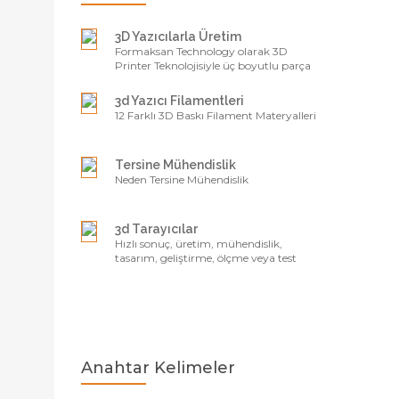
3D Yazıcılarla Üretim
Formaksan Technology olarak 3D
Printer Teknolojisiyle üç boyutlu parça
yazma hizmetine başladık
3d Yazıcı Filamentleri
12 Farklı 3D Baskı Filament Materyalleri
Tersine Mühendislik
Neden Tersine Mühendislik
3d Tarayıcılar
Hızlı sonuç, üretim, mühendislik,
tasarım, geliştirme, ölçme veya test
alanlarındaki olan herkes,
Anahtar Kelimeler