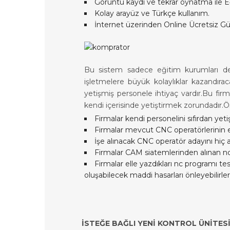
Görüntü kaydı ve tekrar oynatma ile E
Kolay arayüz ve Türkçe kullanım.
İnternet üzerinden Online Ücretsiz G
Bu sistem sadece eğitim kurumları deği
işletmelere büyük kolaylıklar kazandırac
yetişmiş personele ihtiyaç vardır.Bu fi
kendi içerisinde yetiştirmek zorundadır.Ö
Firmalar kendi personelini sıfırdan yetişt
Firmalar mevcut CNC operatörlerinin eks
İşe alınacak CNC operatör adayını hiç 
Firmalar CAM siatemlerinden alınan nc k
Firmalar elle yazdıkları nc programı t
oluşabilecek maddi hasarları önleyebilirler
İSTEĞE BAĞLI YENİ KONTROL ÜNİTES