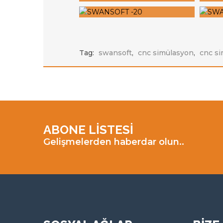
Tag:
swansoft
,
cnc simülasyon
,
cnc si
ABONE LİSTESİ
Gelişmelerden haberdar olun..