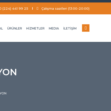
0 (224) 441 99 25
Çalışma saatleri (13:00-20:00)
AL
ÜRÜNLER
HİZMETLER
MEDIA
İLETİŞİM
YON
SYON