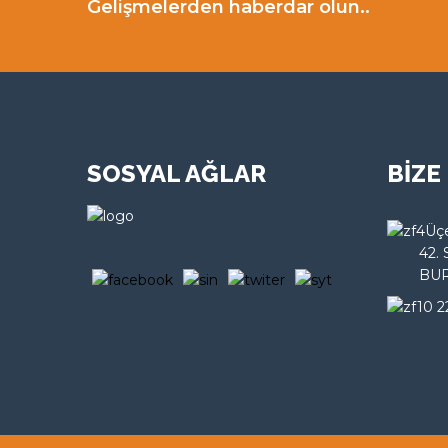
Gelişmelerden haberdar olun..
SOSYAL AĞLAR
BİZE
Üçe
42. Sok
BURSA
0 2