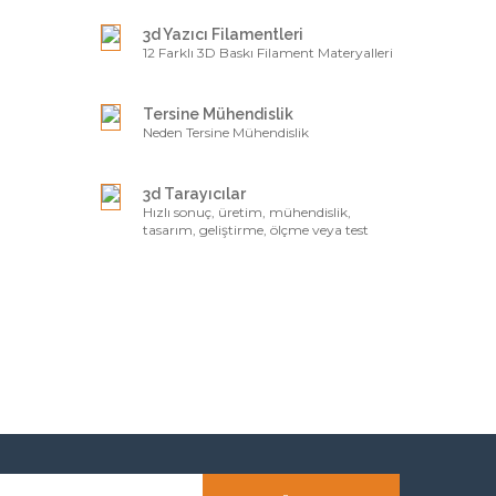
yazma hizmetine başladık
3d Yazıcı Filamentleri
12 Farklı 3D Baskı Filament Materyalleri
Tersine Mühendislik
Neden Tersine Mühendislik
3d Tarayıcılar
Hızlı sonuç, üretim, mühendislik,
tasarım, geliştirme, ölçme veya test
alanlarındaki olan herkes,